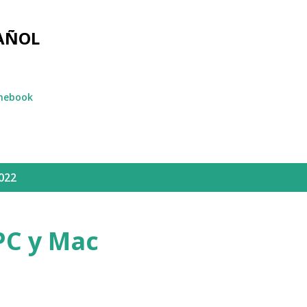
Ir al contenido principal
AÑOL
mebook
022
PC y Mac