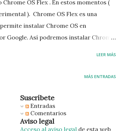
o Chrome OS Flex . En estos momentos (
perimental ). Chrome OS Flex es una
 permite instalar Chrome OS en
 por Google. Así podremos instalar Chrome
 de PC y de Apple. Es una alternativa a
LEER MÁS
hablé en este blog de Cloudready: Crear
nstalarlo necesitamos un USB con
MÁS ENTRADAS
ompatible. Para crear el USB no hay
edimiento que es muy sencillo. El
Suscríbete
Entradas
r si nuestro dispositivo es compatible
Comentarios
nte porque en principio al iniciar el
Aviso legal
Acceso al aviso legal
de esta web
 USB y ver si todo va bien antes de